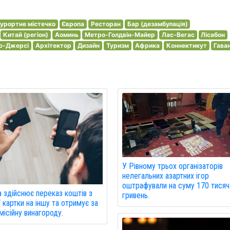
урортне містечко
Європа
Ресторан
Бар (дезамбулація)
Китай (регіон)
Аоминь
Метро-Голдвін-Майер
Лас-Вегас
Лісабон
ью-Джерсі
Архітектор
Дизайн
Туризм
Африка
Коннектикут
Гава
У Рівному трьох організаторів
нелегальних азартних ігор
оштрафували на суму 170 тисяч
 здійснює переказ коштів з
гривень.
ї картки на іншу та отримує за
місійну винагороду.