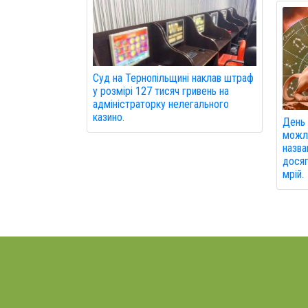
Суд на Тернопільщині наклав штраф
у розмірі 127 тисяч гривень на
адміністраторку нелегального
казино.
День 
можли
назва
досяг
мрій.