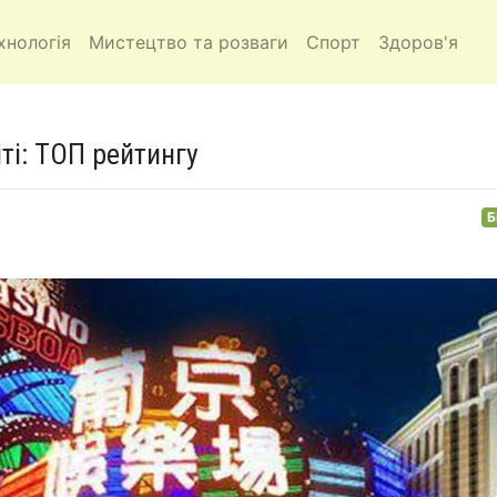
хнологія
Мистецтво та розваги
Спорт
Здоров'я
іті: ТОП рейтингу
Б