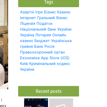
Tags
Азартні ігри
Бізнес
Казино
Інтернет
Гральний бізнес
Ліцензія
Податок
Національний банк України
Україна
Лотерея
Онлайн
казино
Бюджет
Українська
гривня
Банк
Росія
Правоохоронний орган
Економіка
App Store (iOS)
Київ
Кримінальний кодекс
України
Recent posts
 і
лику