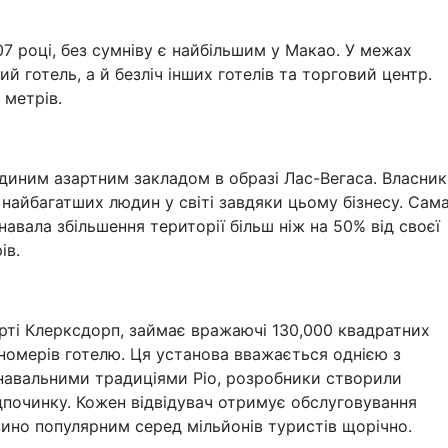
07 році, без сумніву є найбільшим у Макао. У межах
 готель, а й безліч інших готелів та торговий центр.
 метрів.
єдиним азартним закладом в образі Лас-Вегаса. Власник
найбагатших людин у світі завдяки цьому бізнесу. Сам
знавала збільшення території більш ніж на 50% від своєї
ів.
рті Клерксдорп, займає вражаючі 130,000 квадратних
номерів готелю. Ця установа вважається однією з
навальними традиціями Ріо, розробники створили
ідпочинку. Кожен відвідувач отримує обслуговування
ино популярним серед мільйонів туристів щорічно.