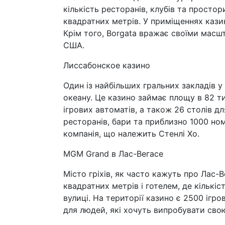
кількість ресторанів, клубів та просто
квадратних метрів. У приміщеннях казин
Крім того, Borgata вражає своїми масш
США.
Лиссабонское казино
Один із найбільших гральних закладів у
океану. Це казино займає площу в 82 ти
ігрових автоматів, а також 26 столів д
ресторанів, бари та приблизно 1000 ном
компанія, що належить Стенлі Хо.
MGM Grand в Лас-Вегасе
Місто гріхів, як часто кажуть про Лас-
квадратних метрів і готелем, де кількі
вулиці. На території казино є 2500 ігр
для людей, які хочуть випробувати свою