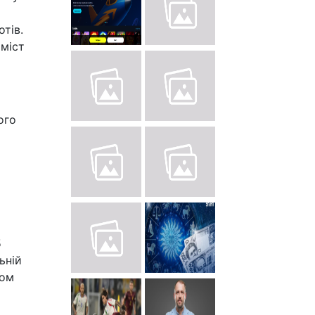
тів.
 міст
ого
5
ьній
дом