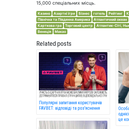
15,000 спеціальних місць.
Казино
Азартні ігри
Бізнес
готель
Рейтинг
К
Північна та Південна Америка
Атлантичний океан
Карткова гра
Торговий центр
Атлантик-Сіті, Н
Венеція
Макао
Related posts
Популярні запитання користувачів
FAVBET: відповіді та роз'яснення
Особа
одніє
це ко