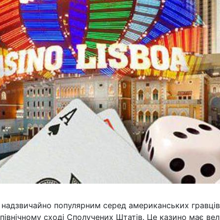
є надзвичайно популярним серед американських гравців
івнічному сході Сполучених Штатів. Це казино має ве