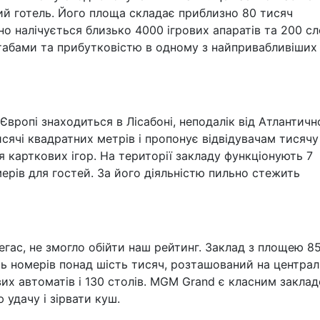
рий готель. Його площа складає приблизно 80 тисяч
о налічується близько 4000 ігрових апаратів та 200 сло
табами та прибутковістю в одному з найпривабливіших
 Європі знаходиться в Лісабоні, неподалік від Атлантичн
сячі квадратних метрів і пропонує відвідувачам тисячу
ля карткових ігор. На території закладу функціонують 7
ерів для гостей. За його діяльністю пильно стежить
Вегас, не змогло обійти наш рейтинг. Заклад з площею 8
сть номерів понад шість тисяч, розташований на централ
ових автоматів і 130 столів. MGM Grand є класним закла
 удачу і зірвати куш.