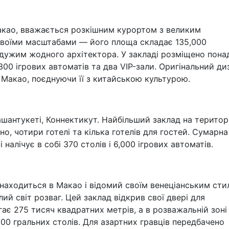
Макао, вважається розкішним курортом з великим
 своїми масштабами — його площа складає 135,000
йдужим жодного архітектора. У закладі розміщено пона
 300 ігрових автоматів та два VIP-зали. Оригінальний ди
 Макао, поєднуючи її з китайською культурою.
шантукеті, Коннектикут. Найбільший заклад на територі
но, чотири готелі та кілька готелів для гостей. Сумарна
налічує в собі 370 столів і 6,000 ігрових автоматів.
знаходиться в Макао і відомий своїм венеціанським сти
лий світ розваг. Цей заклад відкрив свої двері для
гає 275 тисяч квадратних метрів, а в розважальній зоні
00 гральних столів. Для азартних гравців передбачено