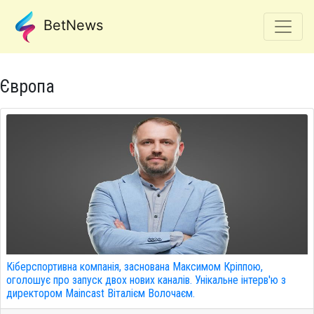
BetNews
Європа
Кіберспортивна компанія, заснована Максимом Кріппою,
оголошує про запуск двох нових каналів. Унікальне інтерв'ю з
директором Maincast Віталієм Волочаєм.