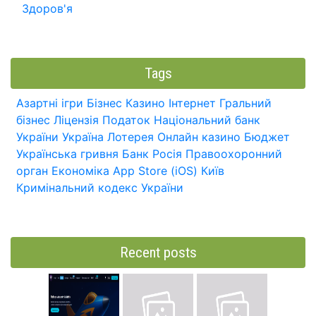
Здоров'я
Tags
Азартні ігри
Бізнес
Казино
Інтернет
Гральний
бізнес
Ліцензія
Податок
Національний банк
України
Україна
Лотерея
Онлайн казино
Бюджет
Українська гривня
Банк
Росія
Правоохоронний
орган
Економіка
App Store (iOS)
Київ
Кримінальний кодекс України
Recent posts