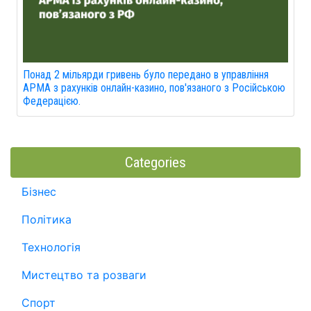
Понад 2 мільярди гривень було передано в управління
АРМА з рахунків онлайн-казино, пов'язаного з Російською
Федерацією.
Categories
Бізнес
Політика
Технологія
Мистецтво та розваги
Спорт