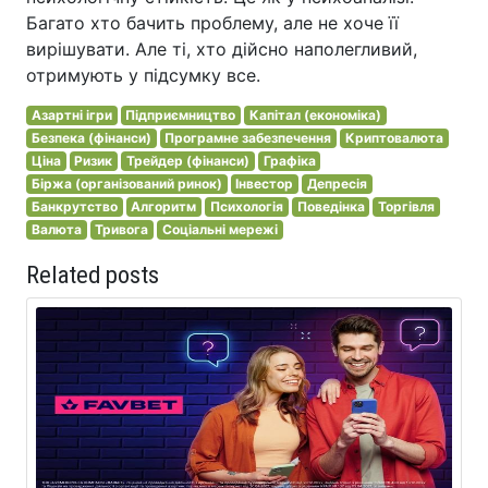
Багато хто бачить проблему, але не хоче її
вирішувати. Але ті, хто дійсно наполегливий,
отримують у підсумку все.
Азартні ігри
Підприємництво
Капітал (економіка)
Безпека (фінанси)
Програмне забезпечення
Криптовалюта
Ціна
Ризик
Трейдер (фінанси)
Графіка
Біржа (організований ринок)
Інвестор
Депресія
Банкрутство
Алгоритм
Психологія
Поведінка
Торгівля
Валюта
Тривога
Соціальні мережі
Related posts