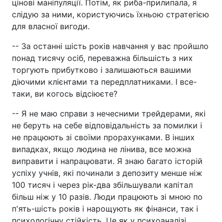
цінові маніпуляції. Потім, як риба-прилипала, я
слідую за ними, користуючись їхньою стратегією
для власної вигоди.
-- За останні шість років навчання у вас пройшло
понад тисячу осіб, переважна більшість з них
торгують прибутково і залишаються вашими
діючими клієнтами та передплатниками. І все-
таки, ви когось відсіюєте?
-- Я не маю справи з нечесними трейдерами, які
не беруть на себе відповідальність за помилки і
не працюють зі своїми прорахунками. В інших
випадках, якщо людина не лінива, все можна
виправити і напрацювати. Я знаю багато історій
успіху учнів, які починали з депозиту менше ніж
100 тисяч і через рік-два збільшували капітал
більш ніж у 10 разів. Люди працюють зі мною по
п'ять-шість років і нарощують як фінанси, так і
психологічну стійкість. Це як у психоаналізі.