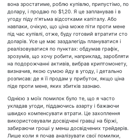
вона зростатиме, роблю купівлю, припустімо, по
долару, і продаю по $1,20. Я це запланував і в
угоду піду п'ятьма відсотками капіталу. Або
навпаки, очікую, що ціна може піти проти мене
під час купівлі, отже, буду готовий втратити сто
доларів. Усе це має заздалегідь плануватися і
реалізовуватися по пунктах: обдумав графік,
зрозумів, що хочу робити, наприклад, заробляти
на подорожчанні активів, вибрав криптомонету,
визначив, якою сумою йду в угоду, і детально
розписав: де я її продам у прибуток, якщо ціна
піде проти мене, яких збитків зазнаю.
Однією з моїх помилок було те, що я часто
укладав угоди, піддаючись азарту і бажаючи
швидко компенсувати втрати. Це захоплення
використовували досвідчені гравці на біржі,
забираючи гроші у менш досвідчених трейдерів.
Лише коли я почав аналізувати свої помилки,