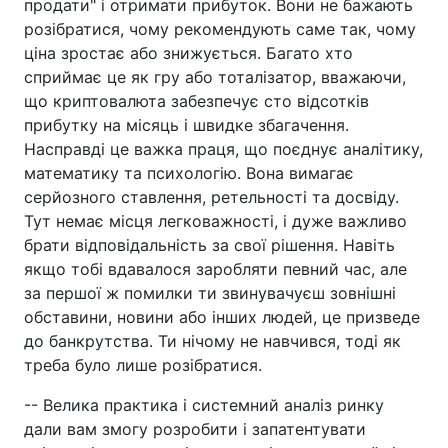
продати" і отримати прибуток. Вони не бажають
розібратися, чому рекомендують саме так, чому
ціна зростає або знижується. Багато хто
сприймає це як гру або тоталізатор, вважаючи,
що криптовалюта забезпечує сто відсотків
прибутку на місяць і швидке збагачення.
Насправді це важка праця, що поєднує аналітику,
математику та психологію. Вона вимагає
серйозного ставлення, ретельності та досвіду.
Тут немає місця легковажності, і дуже важливо
брати відповідальність за свої рішення. Навіть
якщо тобі вдавалося заробляти певний час, але
за першої ж помилки ти звинувачуєш зовнішні
обставини, новини або інших людей, це призведе
до банкрутства. Ти нічому не навчився, тоді як
треба було лише розібратися.
-- Велика практика і системний аналіз ринку
дали вам змогу розробити і запатентувати