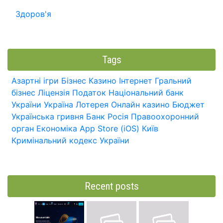
Здоров'я
Tags
Азартні ігри
Бізнес
Казино
Інтернет
Гральний
бізнес
Ліцензія
Податок
Національний банк
України
Україна
Лотерея
Онлайн казино
Бюджет
Українська гривня
Банк
Росія
Правоохоронний
орган
Економіка
App Store (iOS)
Київ
Кримінальний кодекс України
Recent posts