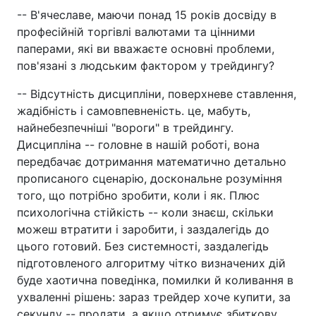
-- В'ячеславе, маючи понад 15 років досвіду в
професійній торгівлі валютами та цінними
паперами, які ви вважаєте основні проблеми,
пов'язані з людським фактором у трейдингу?
-- Відсутність дисципліни, поверхневе ставлення,
жадібність і самовпевненість. це, мабуть,
найнебезпечніші "вороги" в трейдингу.
Дисципліна -- головне в нашій роботі, вона
передбачає дотримання математично детально
прописаного сценарію, доскональне розуміння
того, що потрібно зробити, коли і як. Плюс
психологічна стійкість -- коли знаєш, скільки
можеш втратити і заробити, і заздалегідь до
цього готовий. Без системності, заздалегідь
підготовленого алгоритму чітко визначених дій
буде хаотична поведінка, помилки й коливання в
ухваленні рішень: зараз трейдер хоче купити, за
секунду -- продати, а якщо отримує збиткову