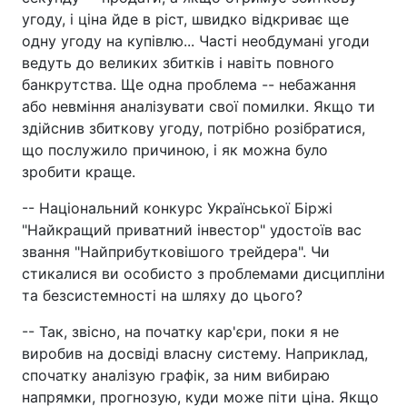
угоду, і ціна йде в ріст, швидко відкриває ще
одну угоду на купівлю... Часті необдумані угоди
ведуть до великих збитків і навіть повного
банкрутства. Ще одна проблема -- небажання
або невміння аналізувати свої помилки. Якщо ти
здійснив збиткову угоду, потрібно розібратися,
що послужило причиною, і як можна було
зробити краще.
-- Національний конкурс Української Біржі
"Найкращий приватний інвестор" удостоїв вас
звання "Найприбутковішого трейдера". Чи
стикалися ви особисто з проблемами дисципліни
та безсистемності на шляху до цього?
-- Так, звісно, на початку кар'єри, поки я не
виробив на досвіді власну систему. Наприклад,
спочатку аналізую графік, за ним вибираю
напрямки, прогнозую, куди може піти ціна. Якщо