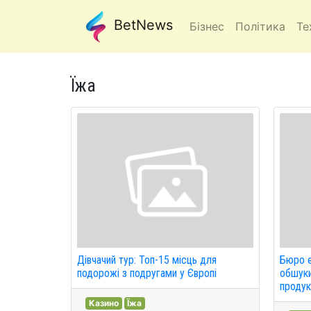
BetNews
Бізнес
Політика
Те
Їжа
Дівчачий тур: Топ-15 місць для
Бюро е
подорожі з подругами у Європі
обшуки
продук
Казино
Їжа