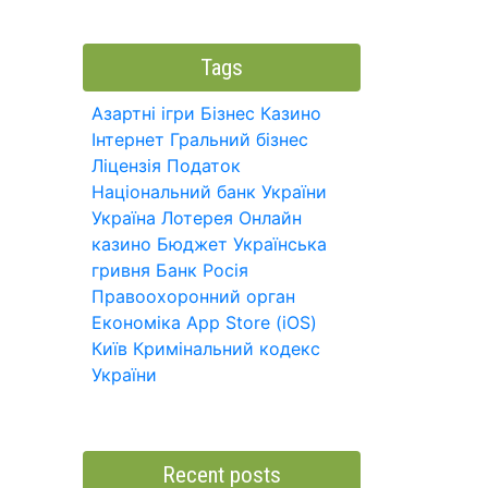
Tags
Азартні ігри
Бізнес
Казино
Інтернет
Гральний бізнес
Ліцензія
Податок
Національний банк України
Україна
Лотерея
Онлайн
казино
Бюджет
Українська
гривня
Банк
Росія
Правоохоронний орган
Економіка
App Store (iOS)
Київ
Кримінальний кодекс
України
Recent posts