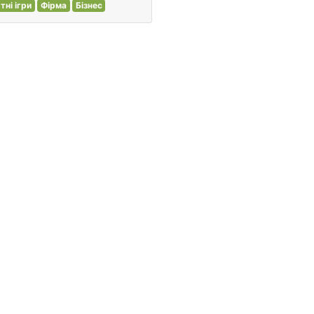
тні ігри
Фірма
Бізнес