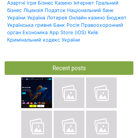
Азартні ігри
Бізнес
Казино
Інтернет
Гральний
бізнес
Ліцензія
Податок
Національний банк
України
Україна
Лотерея
Онлайн казино
Бюджет
Українська гривня
Банк
Росія
Правоохоронний
орган
Економіка
App Store (iOS)
Київ
Кримінальний кодекс України
Recent posts