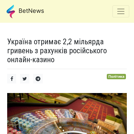
BetNews
Україна отримає 2,2 мільярда
гривень з рахунків російського
онлайн-казино
Політика