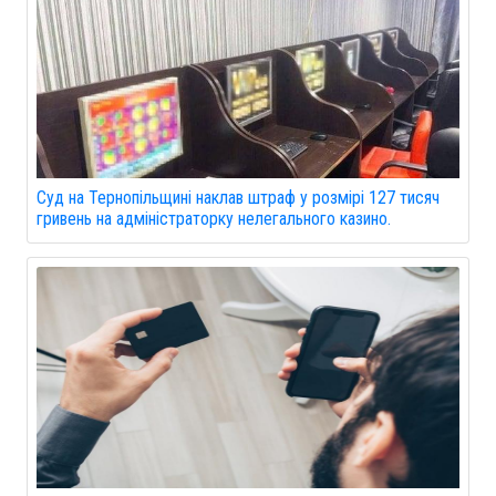
Суд на Тернопільщині наклав штраф у розмірі 127 тисяч
гривень на адміністраторку нелегального казино.