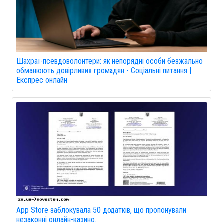
Шахраї-псевдоволонтери: як непорядні особи безжально
обманюють довірливих громадян - Соціальні питання |
Експрес онлайн
App Store заблокувала 50 додатків, що пропонували
незаконні онлайн-казино.