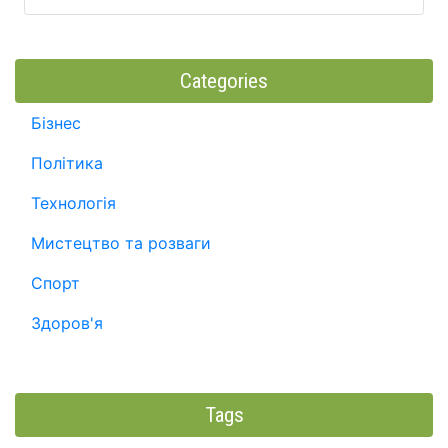
Categories
Бізнес
Політика
Технологія
Мистецтво та розваги
Спорт
Здоров'я
Tags