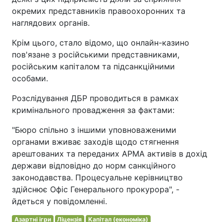
окремих представників правоохоронних та
наглядових органів.
Крім цього, стало відомо, що онлайн-казино
пов'язане з російськими представниками,
російським капіталом та підсанкційними
особами.
Розслідування ДБР проводиться в рамках
кримінального провадження за фактами:
"Бюро спільно з іншими уповноваженими
органами вживає заходів щодо стягнення
арештованих та переданих АРМА активів в дохід
держави відповідно до норм санкційного
законодавства. Процесуальне керівництво
здійснює Офіс Генерального прокурора", -
йдеться у повідомленні.
Азартні ігри
Ліцензія
Капітал (економіка)