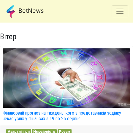
BetNews
Вітер
Фінансовий прогноз на тиждень: кого з представників зодіаку
чекає успіх у фінансах з 19 по 25 серпня.
Азартні ігри
Ймовірність
Розум