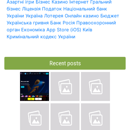
Азартні ігри
Бізнес
Казино
Інтернет
Гральний
бізнес
Ліцензія
Податок
Національний банк
України
Україна
Лотерея
Онлайн казино
Бюджет
Українська гривня
Банк
Росія
Правоохоронний
орган
Економіка
App Store (iOS)
Київ
Кримінальний кодекс України
Recent posts