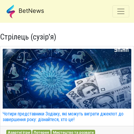
BetNews
Стрілець (сузір'я)
Чотири представники Зодіаку, які можуть виграти джекпот до
завершення року: дізнайтеся, хто це!
Азартні ігри
Лотерея
Мистецтво та розваги