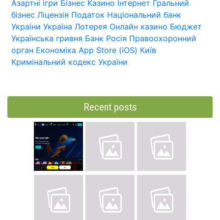
Азартні ігри
Бізнес
Казино
Інтернет
Гральний
бізнес
Ліцензія
Податок
Національний банк
України
Україна
Лотерея
Онлайн казино
Бюджет
Українська гривня
Банк
Росія
Правоохоронний
орган
Економіка
App Store (iOS)
Київ
Кримінальний кодекс України
Recent posts