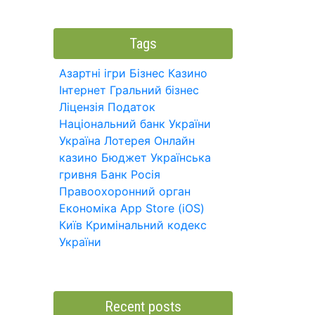
Tags
Азартні ігри
Бізнес
Казино
Інтернет
Гральний бізнес
Ліцензія
Податок
Національний банк України
Україна
Лотерея
Онлайн
казино
Бюджет
Українська
гривня
Банк
Росія
Правоохоронний орган
Економіка
App Store (iOS)
Київ
Кримінальний кодекс
України
Recent posts