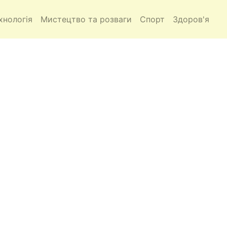
хнологія
Мистецтво та розваги
Спорт
Здоров'я