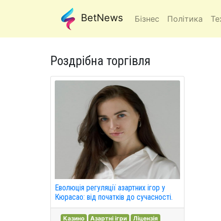
BetNews
Бізнес
Політика
Те
Роздрібна торгівля
Еволюція регуляції азартних ігор у
Кюрасао: від початків до сучасності.
Казино
Азартні ігри
Ліцензія