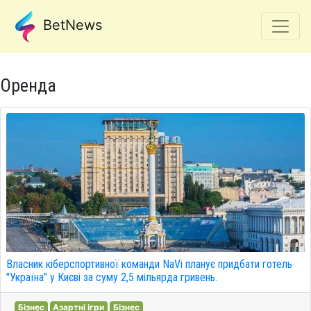
BetNews
Оренда
Власник кіберспортивної команди NaVi планує придбати готель
"Україна" у Києві за суму 2,5 мільярда гривень.
Бізнес
Азартні ігри
Бізнес