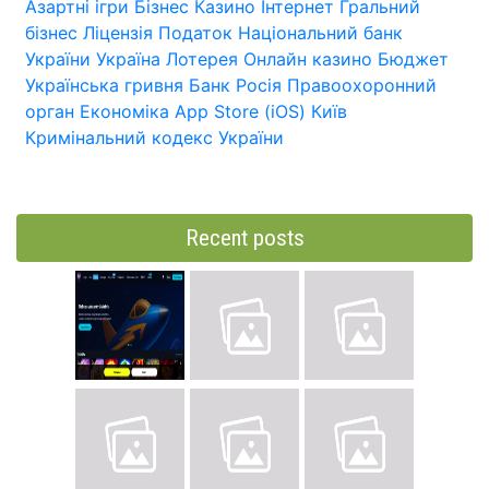
Азартні ігри
Бізнес
Казино
Інтернет
Гральний
бізнес
Ліцензія
Податок
Національний банк
України
Україна
Лотерея
Онлайн казино
Бюджет
Українська гривня
Банк
Росія
Правоохоронний
орган
Економіка
App Store (iOS)
Київ
Кримінальний кодекс України
Recent posts