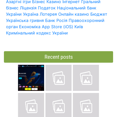
Азартні ігри
Бізнес
Казино
Інтернет
Гральний
бізнес
Ліцензія
Податок
Національний банк
України
Україна
Лотерея
Онлайн казино
Бюджет
Українська гривня
Банк
Росія
Правоохоронний
орган
Економіка
App Store (iOS)
Київ
Кримінальний кодекс України
Recent posts