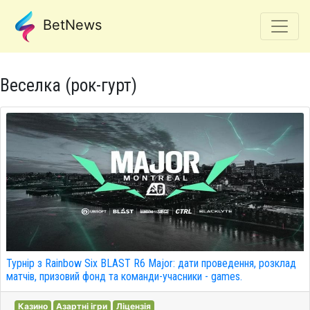
BetNews
Веселка (рок-гурт)
Турнір з Rainbow Six BLAST R6 Major: дати проведення, розклад
матчів, призовий фонд та команди-учасники - games.
Казино
Азартні ігри
Ліцензія