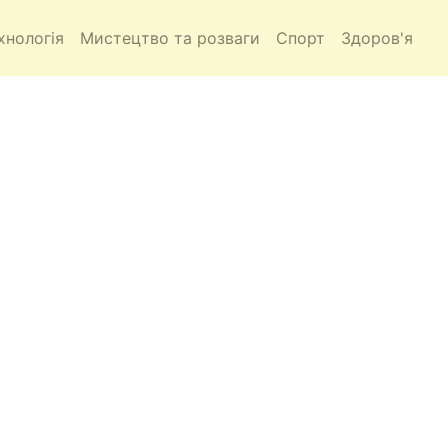
хнологія
Мистецтво та розваги
Спорт
Здоров'я