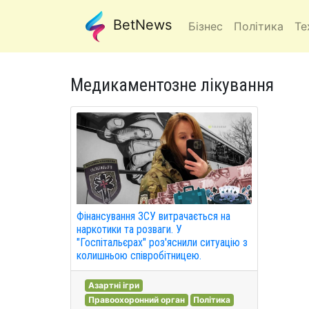
BetNews
Бізнес
Політика
Те
Медикаментозне лікування
Фінансування ЗСУ витрачається на
наркотики та розваги. У
"Госпітальєрах" роз'яснили ситуацію з
колишньою співробітницею.
Азартні ігри
Правоохоронний орган
Політика