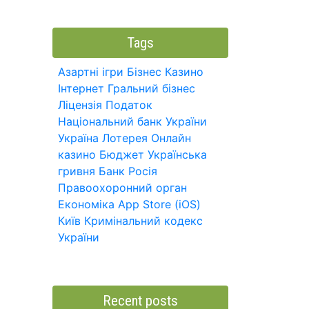
Tags
Азартні ігри
Бізнес
Казино
Інтернет
Гральний бізнес
Ліцензія
Податок
Національний банк України
Україна
Лотерея
Онлайн
казино
Бюджет
Українська
гривня
Банк
Росія
Правоохоронний орган
Економіка
App Store (iOS)
Київ
Кримінальний кодекс
України
Recent posts