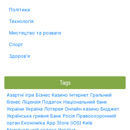
Політика
Технологія
Мистецтво та розваги
Спорт
Здоров'я
Tags
Азартні ігри
Бізнес
Казино
Інтернет
Гральний
бізнес
Ліцензія
Податок
Національний банк
України
Україна
Лотерея
Онлайн казино
Бюджет
Українська гривня
Банк
Росія
Правоохоронний
орган
Економіка
App Store (iOS)
Київ
Кримінальний кодекс України