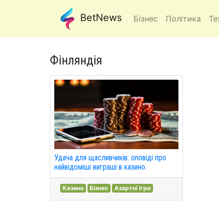
BetNews
Бізнес
Політика
Те
Фінляндія
Удача для щасливчиків: оповіді про
найвідоміші виграші в казино.
Казино
Бізнес
Азартні ігри