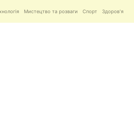
хнологія
Мистецтво та розваги
Спорт
Здоров'я