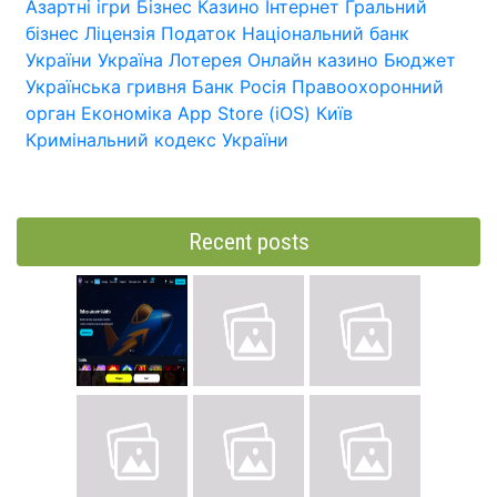
Азартні ігри
Бізнес
Казино
Інтернет
Гральний
бізнес
Ліцензія
Податок
Національний банк
України
Україна
Лотерея
Онлайн казино
Бюджет
Українська гривня
Банк
Росія
Правоохоронний
орган
Економіка
App Store (iOS)
Київ
Кримінальний кодекс України
Recent posts