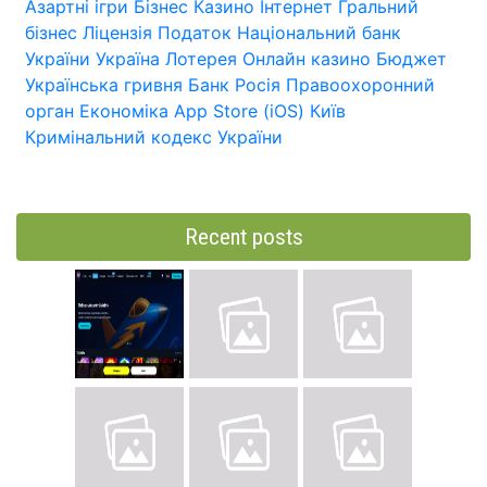
Азартні ігри
Бізнес
Казино
Інтернет
Гральний
бізнес
Ліцензія
Податок
Національний банк
України
Україна
Лотерея
Онлайн казино
Бюджет
Українська гривня
Банк
Росія
Правоохоронний
орган
Економіка
App Store (iOS)
Київ
Кримінальний кодекс України
Recent posts