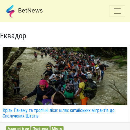
BetNews
Еквадор
Крізь Панаму та тропічні ліси: шлях китайських мігрантів до
Сполучених Штатів
Азартні ігри
Політика
Місто