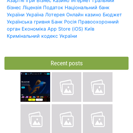
Азартні ігри
Бізнес
Казино
Інтернет
Гральний
бізнес
Ліцензія
Податок
Національний банк
України
Україна
Лотерея
Онлайн казино
Бюджет
Українська гривня
Банк
Росія
Правоохоронний
орган
Економіка
App Store (iOS)
Київ
Кримінальний кодекс України
Recent posts