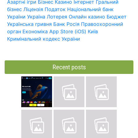
Азартні ігри
Бізнес
Казино
Інтернет
Гральний
бізнес
Ліцензія
Податок
Національний банк
України
Україна
Лотерея
Онлайн казино
Бюджет
Українська гривня
Банк
Росія
Правоохоронний
орган
Економіка
App Store (iOS)
Київ
Кримінальний кодекс України
Recent posts