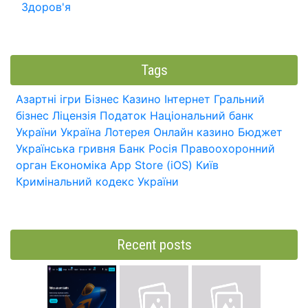
Здоров'я
Tags
Азартні ігри
Бізнес
Казино
Інтернет
Гральний
бізнес
Ліцензія
Податок
Національний банк
України
Україна
Лотерея
Онлайн казино
Бюджет
Українська гривня
Банк
Росія
Правоохоронний
орган
Економіка
App Store (iOS)
Київ
Кримінальний кодекс України
Recent posts