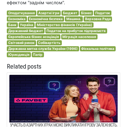
ефектом "заднім числом".
Оподаткування
Азартні ігри
Бюджет
Бізнес
Податок
Економіка
Економічна безпека
Машина.
Верховна Рада
Банк
Україна
Міністерство фінансів (Україна)
Державний бюджет
Податок на прибуток підприємств
Європейська бізнес асоціація
Міграція населення
Світовий ринок
Собівартість
Державна митна служба України (1996)
Фіскальна політика
Юрисдикція
Папір
Related posts