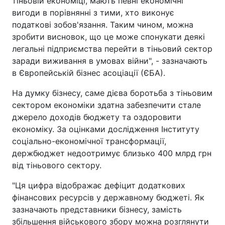
тіньовій економіці, мають певні економічні
вигоди в порівнянні з тими, хто виконує
податкові зобов'язання. Таким чином, можна
зробити висновок, що це може спонукати деякі
легальні підприємства перейти в тіньовий сектор
заради виживання в умовах війни", - зазначають
в Європейській бізнес асоціації (ЄБА).
На думку бізнесу, саме дієва боротьба з тіньовим
сектором економіки здатна забезпечити стале
джерело доходів бюджету та оздоровити
економіку. За оцінками дослідження Інституту
соціально-економічної трансформації,
держбюджет недоотримує близько 400 млрд грн
від тіньового сектору.
"Ця цифра відображає дефіцит додаткових
фінансових ресурсів у державному бюджеті. Як
зазначають представники бізнесу, замість
збільшення військового збору можна розглянути