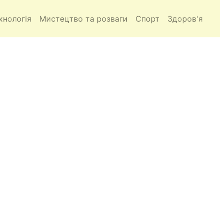
хнологія
Мистецтво та розваги
Спорт
Здоров'я