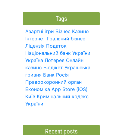
Tags
Азартні ігри
Бізнес
Казино
Інтернет
Гральний бізнес
Ліцензія
Податок
Національний банк України
Україна
Лотерея
Онлайн
казино
Бюджет
Українська
гривня
Банк
Росія
Правоохоронний орган
Економіка
App Store (iOS)
Київ
Кримінальний кодекс
України
Recent posts