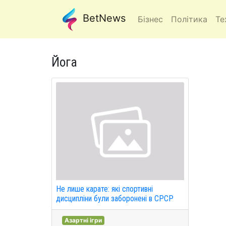
BetNews
Бізнес
Політика
Те
Йога
Не лише карате: які спортивні
дисципліни були заборонені в СРСР
Азартні ігри