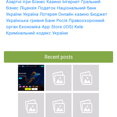
Азартні ігри
Бізнес
Казино
Інтернет
Гральний
бізнес
Ліцензія
Податок
Національний банк
України
Україна
Лотерея
Онлайн казино
Бюджет
Українська гривня
Банк
Росія
Правоохоронний
орган
Економіка
App Store (iOS)
Київ
Кримінальний кодекс України
Recent posts