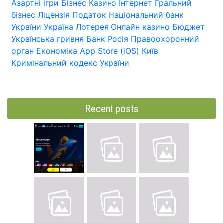
Азартні ігри
Бізнес
Казино
Інтернет
Гральний
бізнес
Ліцензія
Податок
Національний банк
України
Україна
Лотерея
Онлайн казино
Бюджет
Українська гривня
Банк
Росія
Правоохоронний
орган
Економіка
App Store (iOS)
Київ
Кримінальний кодекс України
Recent posts