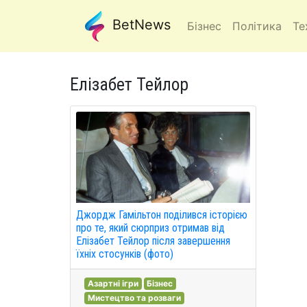
BetNews
Бізнес
Політика
Те
Елізабет Тейлор
Джордж Гамільтон поділився історією
про те, який сюрприз отримав від
Елізабет Тейлор після завершення
їхніх стосунків (фото)
Азартні ігри
Бізнес
Мистецтво та розваги