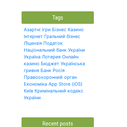
Tags
Азартні ігри
Бізнес
Казино
Інтернет
Гральний бізнес
Ліцензія
Податок
Національний банк України
Україна
Лотерея
Онлайн
казино
Бюджет
Українська
гривня
Банк
Росія
Правоохоронний орган
Економіка
App Store (iOS)
Київ
Кримінальний кодекс
України
Recent posts