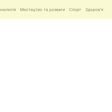
хнологія
Мистецтво та розваги
Спорт
Здоров'я