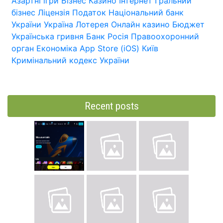
Азартні ігри
Бізнес
Казино
Інтернет
Гральний
бізнес
Ліцензія
Податок
Національний банк
України
Україна
Лотерея
Онлайн казино
Бюджет
Українська гривня
Банк
Росія
Правоохоронний
орган
Економіка
App Store (iOS)
Київ
Кримінальний кодекс України
Recent posts