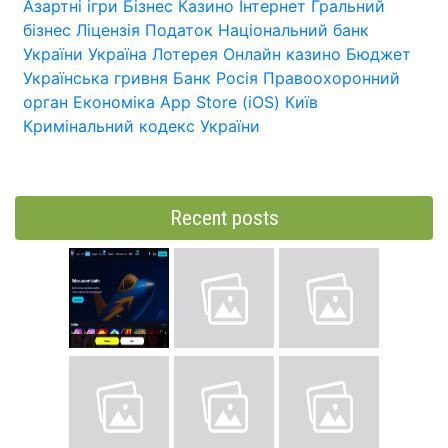
Азартні ігри
Бізнес
Казино
Інтернет
Гральний
бізнес
Ліцензія
Податок
Національний банк
України
Україна
Лотерея
Онлайн казино
Бюджет
Українська гривня
Банк
Росія
Правоохоронний
орган
Економіка
App Store (iOS)
Київ
Кримінальний кодекс України
Recent posts