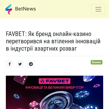
BetNews
FAVBET: Як бренд онлайн-казино
перетворився на втілення інновацій
в індустрії азартних розваг
Бізнес