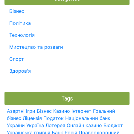
Бізнес
Політика
Технологія
Мистецтво та розваги
Спорт
Здоров'я
Tags
Азартні ігри
Бізнес
Казино
Інтернет
Гральний
бізнес
Ліцензія
Податок
Національний банк
України
Україна
Лотерея
Онлайн казино
Бюджет
Українська гривня
Банк
Росія
Правоохоронний