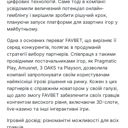
цифрових технологій. Саме тоді в компанії
усвідомили величезний потенціал онлайн-
гемблінгу і вирішили зробити рішучий крок,
плануючи запуск платформи для азартних ігор у
майбутньому.
Одна з основних переваг FAVBET, що вирізняє її
серед конкурентів, полягає в продуманій
стратегії вибору партнерів. Співпраця з такими
провідними постачальниками ігор, як Pragmatic
Play, Amusnet, 3 OAKS та Playson, дозволила
компанії запропонувати своїм користувачам
найякісніші ігрові рішення на ринку. Кожен з цих
партнерів є справжнім новатором у своїй галузі,
що дало змогу FAVBET забезпечити своїх гравців
контентом високого рівня, включаючи 3D-слоти,
live-казино та інші інтерактивні ігри.
Ігровий досвід: різноманітні можливості для всіх
гравців.