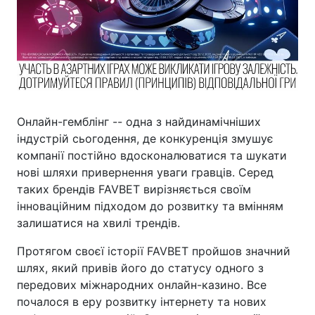
Онлайн-гемблінг -- одна з найдинамічніших
індустрій сьогодення, де конкуренція змушує
компанії постійно вдосконалюватися та шукати
нові шляхи привернення уваги гравців. Серед
таких брендів FAVBET вирізняється своїм
інноваційним підходом до розвитку та вмінням
залишатися на хвилі трендів.
Протягом своєї історії FAVBET пройшов значний
шлях, який привів його до статусу одного з
передових міжнародних онлайн-казино. Все
почалося в еру розвитку інтернету та нових