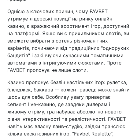
Однією з ключових причин, чому FAVBET
утримує лідерські позиції на ринку онлайн-
казино, є вражаючий асортимент ігор, доступний
на платформі. Якщо ви є прихильником слотів, ви
зможете вибрати з сотень різноманітних
варіантів, починаючи від традиційних "одноруких
бандитів" і закінчуючи сучасними тематичними
автоматами з інтригуючими сюжетами. Проте
FAVBET пропонує не лише слоти.
Казино пропонує безліч настільних ігор: рулетка,
блекджек, баккара -- кожен гравець може знайти
щось для себе. Особливу увагу привертає
сегмент live-казино, де завдяки дилерам і
живому стріму, гра набуває абсолютно нового
рівня інтерактивності та реалістичності. FAVBET
навіть має власну лайв-студію, звідки транслює
кілька ексклюзивних ігор: "Favbet Roulette",