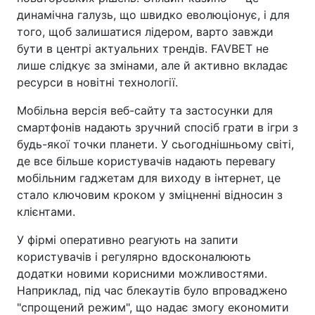
динамічна галузь, що швидко еволюціонує, і для
того, щоб залишатися лідером, варто завжди
бути в центрі актуальних трендів. FAVBET не
лише слідкує за змінами, але й активно вкладає
ресурси в новітні технології.
Мобільна версія веб-сайту та застосунки для
смартфонів надають зручний спосіб грати в ігри з
будь-якої точки планети. У сьогоднішньому світі,
де все більше користувачів надають перевагу
мобільним гаджетам для виходу в інтернет, це
стало ключовим кроком у зміцненні відносин з
клієнтами.
У фірмі оперативно реагують на запити
користувачів і регулярно вдосконалюють
додатки новими корисними можливостями.
Наприклад, під час блекаутів було впроваджено
"спрощений режим", що надає змогу економити