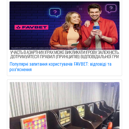
Популярні запитання користувачів FAVBET: відповіді та
роз'яснення