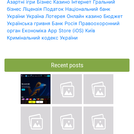
Азартні ігри
Бізнес
Казино
Інтернет
Гральний
бізнес
Ліцензія
Податок
Національний банк
України
Україна
Лотерея
Онлайн казино
Бюджет
Українська гривня
Банк
Росія
Правоохоронний
орган
Економіка
App Store (iOS)
Київ
Кримінальний кодекс України
Recent posts