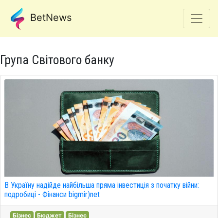
BetNews
Група Світового банку
В Україну надійде найбільша пряма інвестиція з початку війни:
подробиці - Фінанси bigmir)net
Бізнес
Бюджет
Бізнес