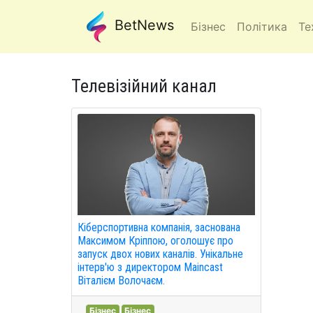
BetNews
Бізнес
Політика
Те
Телевізійний канал
Кіберспортивна компанія, заснована
Максимом Кріппою, оголошує про
запуск двох нових каналів. Унікальне
інтерв'ю з директором Maincast
Віталієм Волочаєм.
Бізнес
Бізнес