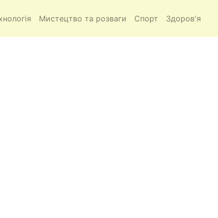
хнологія
Мистецтво та розваги
Спорт
Здоров'я