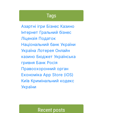
Tags
Азартні ігри
Бізнес
Казино
Інтернет
Гральний бізнес
Ліцензія
Податок
Національний банк України
Україна
Лотерея
Онлайн
казино
Бюджет
Українська
гривня
Банк
Росія
Правоохоронний орган
Економіка
App Store (iOS)
Київ
Кримінальний кодекс
України
Recent posts