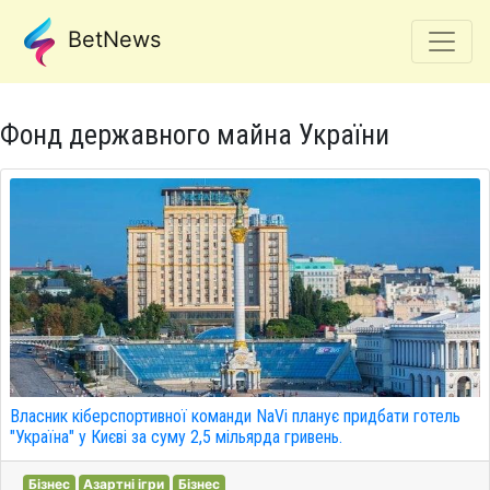
BetNews
Фонд державного майна України
Власник кіберспортивної команди NaVi планує придбати готель
"Україна" у Києві за суму 2,5 мільярда гривень.
Бізнес
Азартні ігри
Бізнес