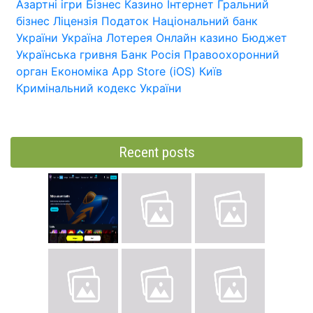
Азартні ігри
Бізнес
Казино
Інтернет
Гральний
бізнес
Ліцензія
Податок
Національний банк
України
Україна
Лотерея
Онлайн казино
Бюджет
Українська гривня
Банк
Росія
Правоохоронний
орган
Економіка
App Store (iOS)
Київ
Кримінальний кодекс України
Recent posts