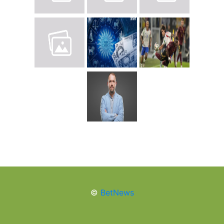
©
BetNews