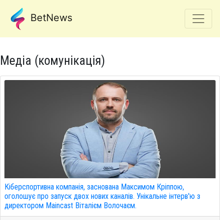
BetNews
Медіа (комунікація)
Кіберспортивна компанія, заснована Максимом Кріппою,
оголошує про запуск двох нових каналів. Унікальне інтерв'ю з
директором Maincast Віталієм Волочаєм.