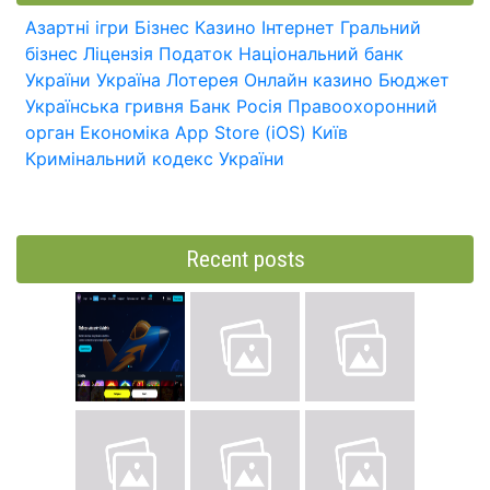
Азартні ігри
Бізнес
Казино
Інтернет
Гральний
бізнес
Ліцензія
Податок
Національний банк
України
Україна
Лотерея
Онлайн казино
Бюджет
Українська гривня
Банк
Росія
Правоохоронний
орган
Економіка
App Store (iOS)
Київ
Кримінальний кодекс України
Recent posts