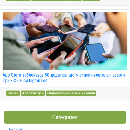
App Store заблокував 50 додатків, що містили нелегальні азартні
ігри - Фінанси bigmir)net
Бізнес
Азартні ігри
Національний банк України
Categories
Бізнес