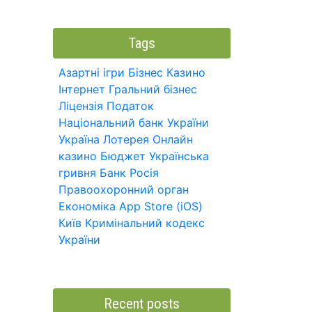
Tags
Азартні ігри
Бізнес
Казино
Інтернет
Гральний бізнес
Ліцензія
Податок
Національний банк України
Україна
Лотерея
Онлайн
казино
Бюджет
Українська
гривня
Банк
Росія
Правоохоронний орган
Економіка
App Store (iOS)
Київ
Кримінальний кодекс
України
Recent posts