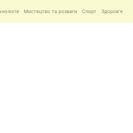
хнологія
Мистецтво та розваги
Спорт
Здоров'я