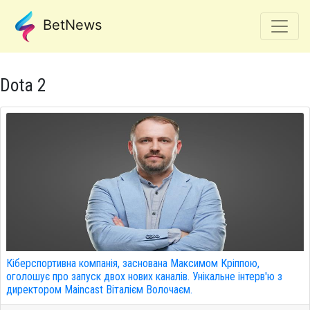
BetNews
Dota 2
Кіберспортивна компанія, заснована Максимом Кріппою,
оголошує про запуск двох нових каналів. Унікальне інтерв'ю з
директором Maincast Віталієм Волочаєм.