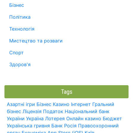
Бізнес
Політика
Технологія
Мистецтво та розваги
Спорт
Здоров'я
Tags
Азартні ігри
Бізнес
Казино
Інтернет
Гральний
бізнес
Ліцензія
Податок
Національний банк
України
Україна
Лотерея
Онлайн казино
Бюджет
Українська гривня
Банк
Росія
Правоохоронний
орган
Економіка
App Store (iOS)
Київ