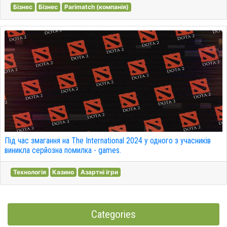
Бізнес
Бізнес
Parimatch (компанія)
Під час змагання на The International 2024 у одного з учасників
виникла серйозна помилка - games.
Технологія
Казино
Азартні ігри
Categories